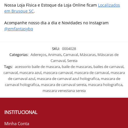
Nossa Loja Física e Estoque da Loja Online ficam
Localizados
em Brusque SC
.
Acompanhe nosso dia a dia e Novidades no Instagram
@emfantasybq
SKU:
0004028
Categorias:
Adereços
,
Animais
,
Carnaval
,
Máscaras
,
Máscaras de
Carnaval
,
Sereia
Tags:
acessorio baile de mascara
,
baile de mascaras
,
bailes de carnaval
,
carnaval
,
mascara azul
,
mascara carnaval
,
mascara de carnaval
,
mascara
de carnaval azul
,
mascara de carnaval azul holografica
,
mascara de
carnaval holografica
,
mascara de carnaval sereia
,
mascara holografica
,
mascara veneziana sereia
INSTITUCIONAL
Minha Conta