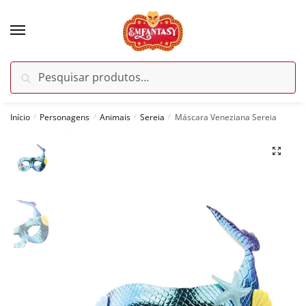
Skip
Skip
to
to
navigation
content
Pesquisar
Pesquisar
por:
Início
Personagens
Animais
Sereia
Máscara Veneziana Sereia
/
/
/
/