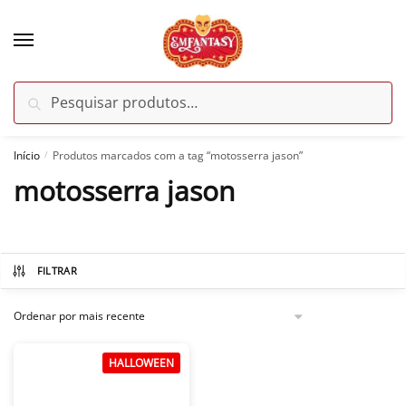
Skip
Skip
to
to
navigation
content
Pesquisar
Pesquisar
por:
Início
Produtos marcados com a tag “motosserra jason”
/
motosserra jason
FILTRAR
HALLOWEEN