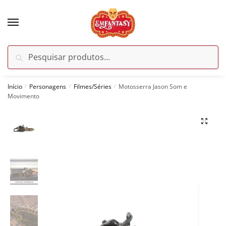
Skip
Skip
to
to
navigation
content
Pesquisar
Pesquisar
por:
Início
Personagens
Filmes/Séries
Motosserra Jason Som e
/
/
/
Movimento