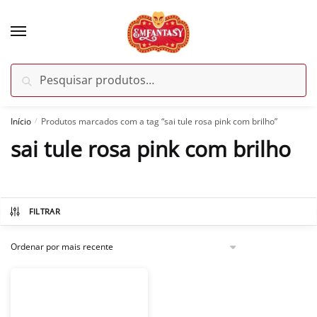
Skip
Skip
to
to
navigation
content
Pesquisar
Pesquisar
por:
Início
Produtos marcados com a tag “sai tule rosa pink com brilho”
/
sai tule rosa pink com brilho
FILTRAR