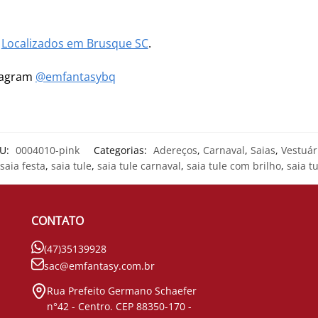
m
Localizados em Brusque SC
.
stagram
@emfantasybq
U:
0004010-pink
Categorias:
Adereços
,
Carnaval
,
Saias
,
Vestuár
saia festa
,
saia tule
,
saia tule carnaval
,
saia tule com brilho
,
saia t
CONTATO
(47)35139928
sac@emfantasy.com.br
Rua Prefeito Germano Schaefer
n°42 - Centro. CEP 88350-170 -