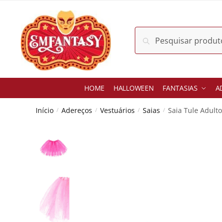
Skip
Skip
to
to
navigation
content
Pesquisar
Pesquisar
por:
HOME
HALLOWEEN
FANTASIAS
A
Início
Adereços
Vestuários
Saias
Saia Tule Adult
/
/
/
/