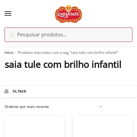
Skip
Skip
to
to
navigation
content
Pesquisar
Pesquisar
por:
Início
Produtos marcados com a tag “saia tule com brilho infantil”
/
saia tule com brilho infantil
FILTRAR