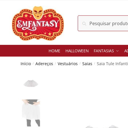
Skip
Skip
to
to
navigation
content
Pesquisar
Pesquisar
por:
HOME
HALLOWEEN
FANTASIAS
A
Início
Adereços
Vestuários
Saias
Saia Tule Infan
/
/
/
/