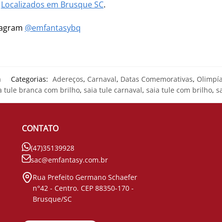
m
Localizados em Brusque SC
.
stagram
@emfantasybq
a
Categorias:
Adereços
,
Carnaval
,
Datas Comemorativas
,
Olimpí
a tule branca com brilho
,
saia tule carnaval
,
saia tule com brilho
,
s
CONTATO
(47)35139928
sac@emfantasy.com.br
Rua Prefeito Germano Schaefer
n°42 - Centro. CEP 88350-170 -
Brusque/SC