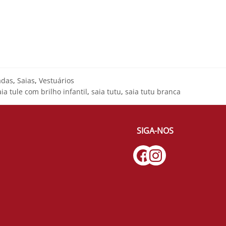
adas
,
Saias
,
Vestuários
aia tule com brilho infantil
,
saia tutu
,
saia tutu branca
SIGA-NOS