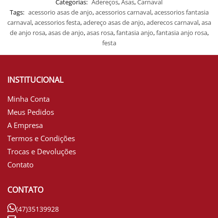
Categorias:
Adereços
,
Asas
,
Carnaval
Tags:
acessorio asas de anjo
,
acessorios carnaval
,
acessorios fantasia
carnaval
,
acessorios festa
,
adereço asas de anjo
,
aderecos carnaval
,
asa
de anjo rosa
,
asas de anjo
,
asas rosa
,
fantasia anjo
,
fantasia anjo rosa
,
festa
INSTITUCIONAL
Minha Conta
Meus Pedidos
A Empresa
Termos e Condições
Trocas e Devoluções
Contato
CONTATO
(47)35139928