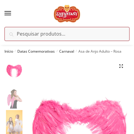
Skip
Skip
to
to
navigation
content
Pesquisar
Pesquisar
por:
Início
Datas Comemorativas
Carnaval
Asa de Anjo Adulto – Rosa
/
/
/