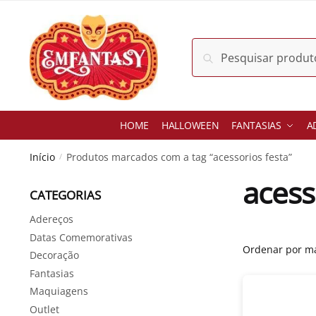
Skip
Skip
to
to
navigation
content
Pesquisar
Pesquisar
por:
HOME
HALLOWEEN
FANTASIAS
A
Início
Produtos marcados com a tag “acessorios festa”
/
acess
CATEGORIAS
Adereços
Datas Comemorativas
Decoração
Fantasias
Maquiagens
Outlet