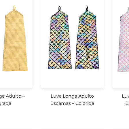
ga Adulto –
Luva Longa Adulto
Lu
rada
Escamas – Colorida
E