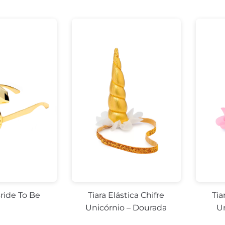
ride To Be
Tiara Elástica Chifre
Tia
Unicórnio – Dourada
U