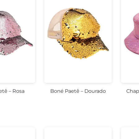
etê – Rosa
Boné Paetê – Dourado
Chap