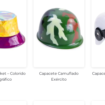
et – Colorido
Capacete Camuflado
Capace
gráfico
Exército