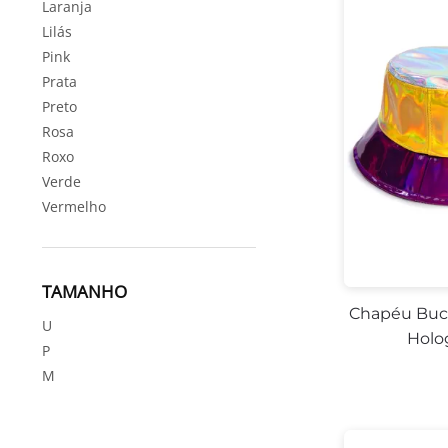
Laranja
Lilás
Pink
Prata
Preto
Rosa
Roxo
Verde
Vermelho
TAMANHO
Chapéu Buck
U
Holo
P
M