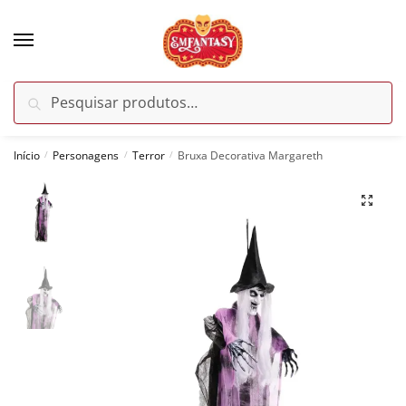
Skip
Skip
to
to
navigation
content
Pesquisar
Pesquisar
por:
Início
Personagens
Terror
Bruxa Decorativa Margareth
/
/
/