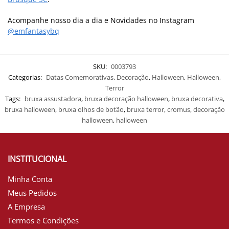
Acompanhe nosso dia a dia e Novidades no Instagram
@emfantasybq
SKU:
0003793
Categorias:
Datas Comemorativas
,
Decoração
,
Halloween
,
Halloween
,
Terror
Tags:
bruxa assustadora
,
bruxa decoração halloween
,
bruxa decorativa
,
bruxa halloween
,
bruxa olhos de botão
,
bruxa terror
,
cromus
,
decoração
halloween
,
halloween
INSTITUCIONAL
Minha Conta
Meus Pedidos
A Empresa
Termos e Condições