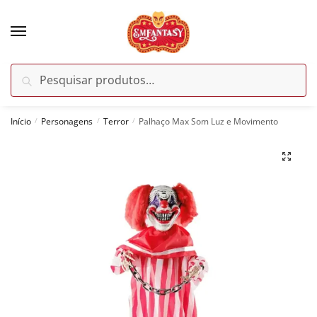
Skip
Skip
to
to
navigation
content
Pesquisar
Pesquisar
por:
Início
Personagens
Terror
Palhaço Max Som Luz e Movimento
/
/
/