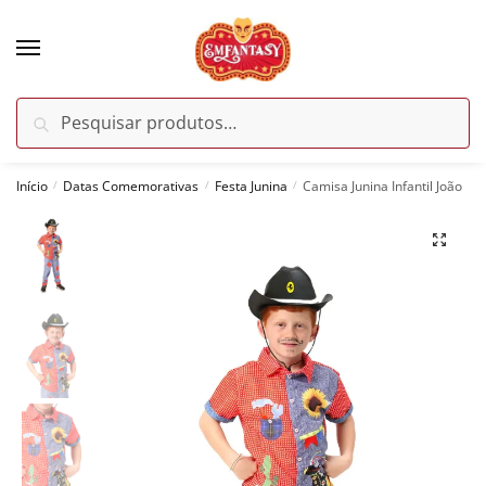
Skip
Skip
to
to
navigation
content
Pesquisar
Pesquisar
por:
Início
Datas Comemorativas
Festa Junina
Camisa Junina Infantil João
/
/
/