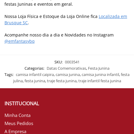
festas Juninas e eventos em geral.
Nossa Loja Física e Estoque da Loja Online fica
Localizada em
Brusque SC
.
Acompanhe nosso dia a dia e Novidades no Instagram
@emfantasybq
SKU:
0003541
Categorias:
Datas Comemorativas
,
Festa Junina
Tags:
camisa infantil caipira
,
camisa junina
,
camisa junina infantil
,
festa
julina
,
festa junina
,
traje festa junina
,
traje infantil festa junina
INSTITUCIONAL
Minha Conta
Meus Pedidos
A Empresa