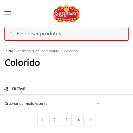
Skip
Skip
to
to
navigation
content
Pesquisar
Pesquisar
por:
Início
Atributo "Cor" de produto
Colorido
/
/
Colorido
FILTRAR
1
2
3
4