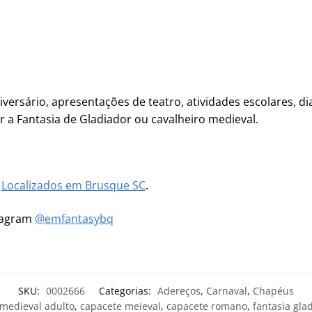
niversário, apresentações de teatro, atividades escolares, di
a Fantasia de Gladiador ou cavalheiro medieval.
m
Localizados em Brusque SC
.
stagram
@emfantasybq
SKU:
0002666
Categorias:
Adereços
,
Carnaval
,
Chapéus
medieval adulto
,
capacete meieval
,
capacete romano
,
fantasia gla