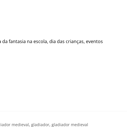
a da fantasia na escola, dia das crianças, eventos
diador medieval
,
gladiador
,
gladiador medieval