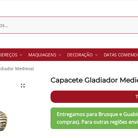
DEREÇOS
MAQUIAGENS
DECORAÇÃO
DATAS COMEMOR
adiador Medieval
Capacete Gladiador Medi
T