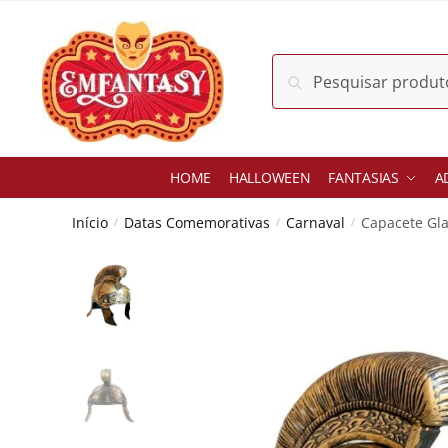
Skip
Skip
to
to
navigation
content
Pesquisar
Pesquisar
por:
HOME
HALLOWEEN
FANTASIAS
A
Início
Datas Comemorativas
Carnaval
Capacete Gl
/
/
/