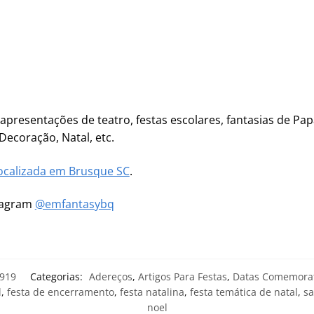
, apresentações de teatro, festas escolares, fantasias de Pa
Decoração, Natal, etc.
ocalizada em Brusque SC
.
stagram
@emfantasybq
919
Categorias:
Adereços
,
Artigos Para Festas
,
Datas Comemorat
l
,
festa de encerramento
,
festa natalina
,
festa temática de natal
,
sa
noel