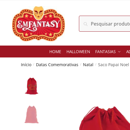
Skip
Skip
to
to
navigation
content
Pesquisar
Pesquisar
por:
HOME
HALLOWEEN
FANTASIAS
A
Início
Datas Comemorativas
Natal
Saco Papai Noel
/
/
/