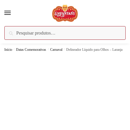
Skip
Skip
to
to
navigation
content
Pesquisar
Pesquisar
por:
Início
/
Datas Comemorativas
/
Carnaval
/
Delineador Líquido para Olhos – Laranja