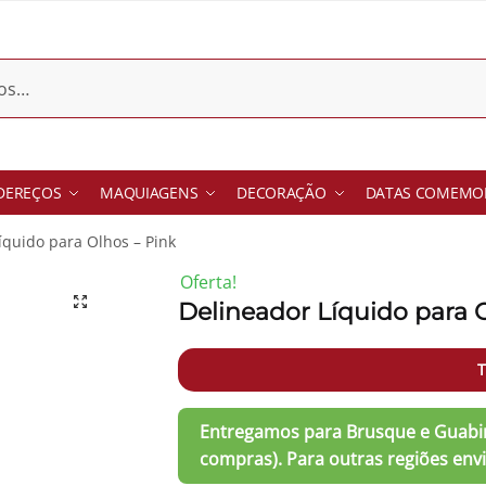
DEREÇOS
MAQUIAGENS
DECORAÇÃO
DATAS COMEMOR
íquido para Olhos – Pink
Oferta!
Delineador Líquido para 
-24%
T