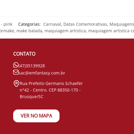
- pink
Categorias:
Carnaval
,
Datas Comemorativas
,
Maquiagen
lormake
,
make balada
,
maquiagem artistica
,
maquiagem artistica c
CONTATO
(47)35139928
sac@emfantasy.com.br
Rua Prefeito Germano Schaefer
n°42 - Centro. CEP 88350-170 -
Brusque/SC
VER NO MAPA