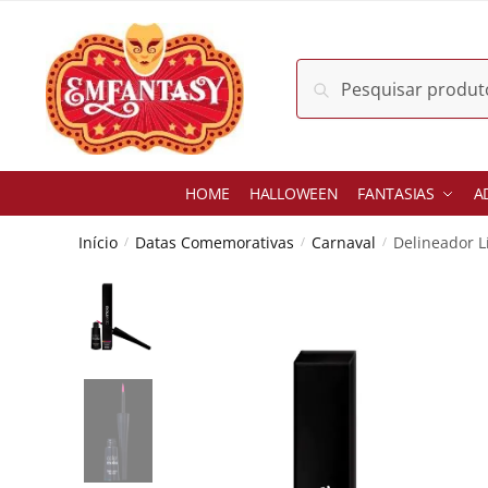
Skip
Skip
to
to
navigation
content
Pesquisar
Pesquisar
por:
HOME
HALLOWEEN
FANTASIAS
A
Início
Datas Comemorativas
Carnaval
Delineador L
/
/
/