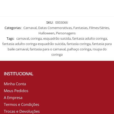
SKU:
0003066
Categorias:
Carnaval
,
Datas Comemorativas
,
Fantasias
,
Filmes/Séries
,
Halloween
,
Personagens
Tags:
carnaval
,
coringa
,
esquadrão suicida
,
fantasia adulto coringa
,
fantasia adulto coringa esquadrão suicida
,
fantasia coringa
,
fantasia para
baile carnaval
,
fantasia para o carnaval
,
palhaço coringa
,
roupa do
coringa
INSTITUCIONAL
Minha Conta
Meus Pedidos
A Empresa
Termos e Condições
Trocas e Devoluções