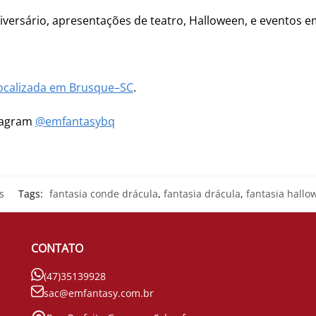
niversário, apresentações de teatro, Halloween, e eventos e
ocalizada em Brusque–SC
.
stagram
@emfantasybq
s
Tags:
fantasia conde drácula
,
fantasia drácula
,
fantasia hallo
CONTATO
(47)35139928
sac@emfantasy.com.br