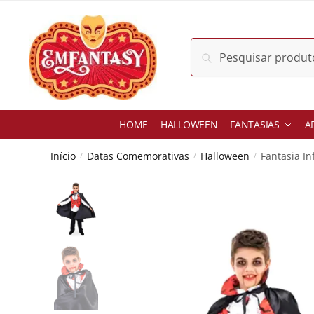
Skip
Skip
to
to
navigation
content
Pesquisar
Pesquisar
por:
HOME
HALLOWEEN
FANTASIAS
A
Início
Datas Comemorativas
Halloween
Fantasia In
/
/
/