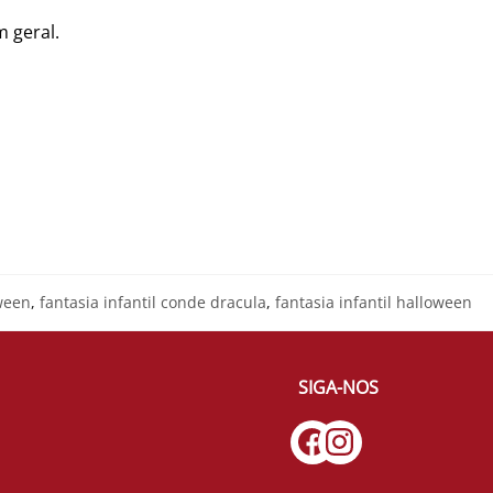
m geral.
ween
,
fantasia infantil conde dracula
,
fantasia infantil halloween
SIGA-NOS