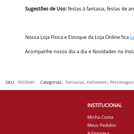
Sugestões de Uso:
festas à fantasia, festas de a
Nossa Loja Física e Estoque da Loja Online fica
L
Acompanhe nosso dia a dia e Novidades no In
SKU:
0003049
Categorias:
Fantasias
,
Halloween
,
Personagen
INSTITUCIONAL
Minha Conta
Meus Pedidos
A Empresa