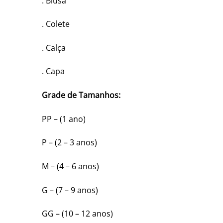
. Blusa
. Colete
. Calça
. Capa
Grade de Tamanhos:
PP – (1 ano)
P – (2 – 3 anos)
M – (4 – 6 anos)
G – (7 – 9 anos)
GG – (10 – 12 anos)