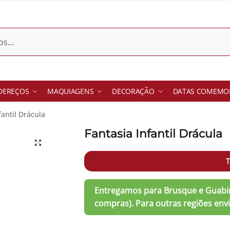
DEREÇOS
MAQUIAGENS
DECORAÇÃO
DATAS COMEMOR
fantil Drácula
Fantasia Infantil Drácula
T