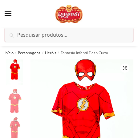
Skip
Skip
to
to
navigation
content
Pesquisar
Pesquisar
por:
Início
Personagens
Heróis
Fantasia Infantil Flash Curta
/
/
/