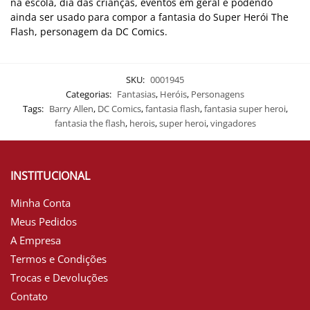
na escola, dia das crianças, eventos em geral e podendo
ainda ser usado para compor a fantasia do Super Herói The
Flash, personagem da DC Comics.
SKU:
0001945
Categorias:
Fantasias
,
Heróis
,
Personagens
Tags:
Barry Allen
,
DC Comics
,
fantasia flash
,
fantasia super heroi
,
fantasia the flash
,
herois
,
super heroi
,
vingadores
INSTITUCIONAL
Minha Conta
Meus Pedidos
A Empresa
Termos e Condições
Trocas e Devoluções
Contato