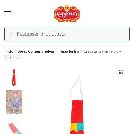
Skip
Skip
to
to
navigation
content
Pesquisar
Pesquisar
por:
Início
Datas Comemorativas
Festa Junina
Gravata Junina Feltro –
/
/
/
Vermelha