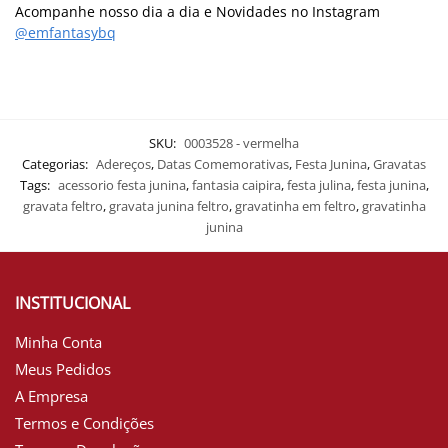
Acompanhe nosso dia a dia e Novidades no Instagram
@emfantasybq
SKU:
0003528 - vermelha
Categorias:
Adereços
,
Datas Comemorativas
,
Festa Junina
,
Gravatas
Tags:
acessorio festa junina
,
fantasia caipira
,
festa julina
,
festa junina
,
gravata feltro
,
gravata junina feltro
,
gravatinha em feltro
,
gravatinha
junina
INSTITUCIONAL
Minha Conta
Meus Pedidos
A Empresa
Termos e Condições