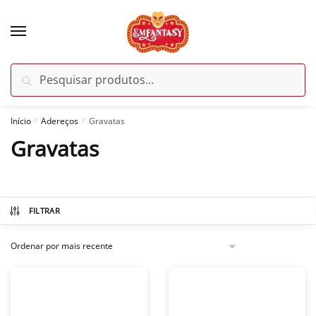
Skip
Skip
to
to
navigation
content
Pesquisar
Pesquisar
por:
Início
Adereços
Gravatas
/
/
Gravatas
FILTRAR