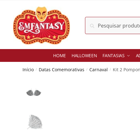
Skip
Skip
to
to
navigation
content
Pesquisar
Pesquisar
por:
HOME
HALLOWEEN
FANTASIAS
A
Início
Datas Comemorativas
Carnaval
Kit 2 Pompon
/
/
/