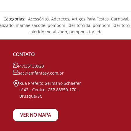
Categorias:
Acessórios
,
Adereços
,
Artigos Para Festas
,
Carnaval
,
alizado
,
mamae sacode
,
pompom lider torcida
,
pompom lider torci
colorido metalizado
,
pompons torcida
CONTATO
(47)35139928
sac@emfantasy.com.br
Rua Prefeito Germano Schaefer
n°42 - Centro. CEP 88350-170 -
Brusque/SC
VER NO MAPA