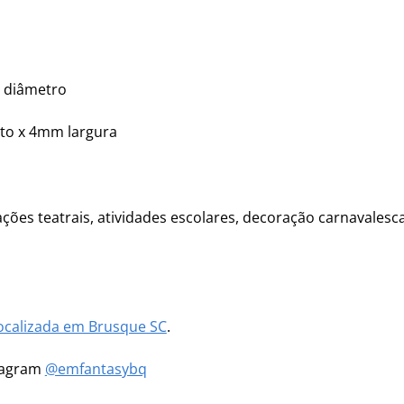
 diâmetro
nto x 4mm largura
ções teatrais, atividades escolares, decoração carnavalesca,
ocalizada em Brusque SC
.
stagram
@emfantasybq