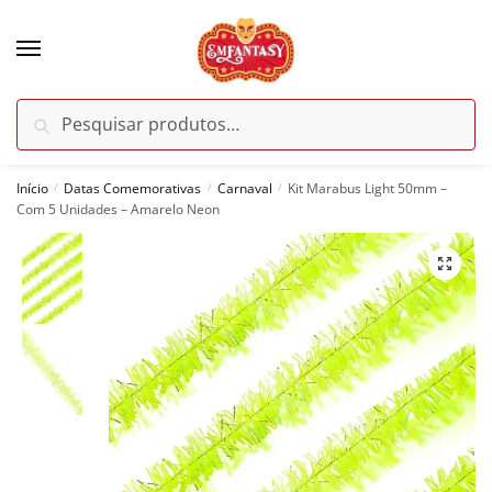
Skip
Skip
to
to
navigation
content
Pesquisar
Pesquisar
por:
Início
Datas Comemorativas
Carnaval
Kit Marabus Light 50mm –
/
/
/
Com 5 Unidades – Amarelo Neon