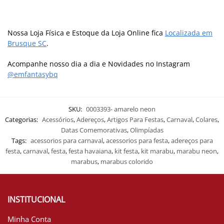
Nossa Loja Física e Estoque da Loja Online fica
Localizada em
Brusque SC
.
Acompanhe nosso dia a dia e Novidades no Instagram
@emfantasybq
SKU:
0003393- amarelo neon
Categorias:
Acessórios
,
Adereços
,
Artigos Para Festas
,
Carnaval
,
Colares
,
Datas Comemorativas
,
Olimpíadas
Tags:
acessorios para carnaval
,
acessorios para festa
,
adereços para
festa
,
carnaval
,
festa
,
festa havaiana
,
kit festa
,
kit marabu
,
marabu neon
,
marabus
,
marabus colorido
INSTITUCIONAL
Minha Conta