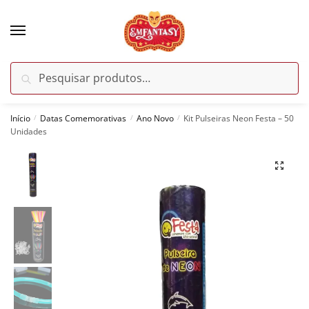
Skip
Skip
to
to
navigation
content
Pesquisar
Pesquisar
por:
Início
Datas Comemorativas
Ano Novo
Kit Pulseiras Neon Festa – 50
/
/
/
Unidades