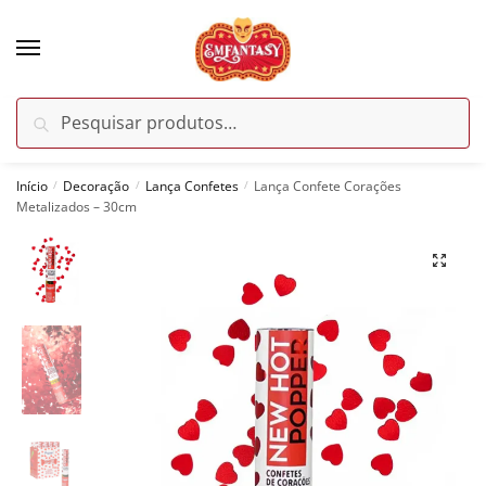
Skip
Skip
to
to
navigation
content
Pesquisar
Pesquisar
por:
Início
Decoração
Lança Confetes
Lança Confete Corações
/
/
/
Metalizados – 30cm