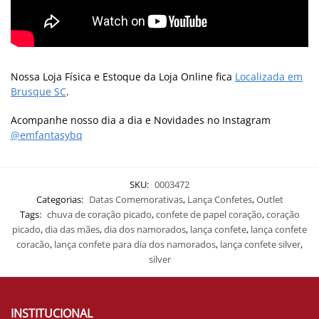
Nossa Loja Física e Estoque da Loja Online fica
Localizada em
Brusque SC
.
Acompanhe nosso dia a dia e Novidades no Instagram
@emfantasybq
SKU:
0003472
Categorias:
Datas Comemorativas
,
Lança Confetes
,
Outlet
Tags:
chuva de coração picado
,
confete de papel coração
,
coração
picado
,
dia das mães
,
dia dos namorados
,
lança confete
,
lança confete
coracão
,
lança confete para dia dos namorados
,
lança confete silver
,
silver
INSTITUCIONAL