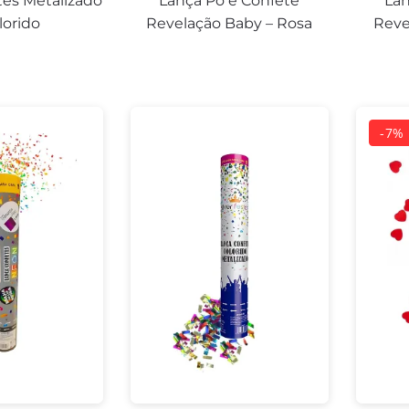
tes Metalizado
Lança Pó e Confete
Lan
lorido
Revelação Baby – Rosa
Reve