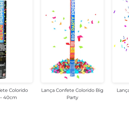
29%
-29%
ete Colorido
Lança Confete Colorido Big
Lança
– 40cm
Party