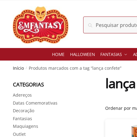
Skip
Skip
to
to
navigation
content
Pesquisar
Pesquisar
por:
HOME
HALLOWEEN
FANTASIAS
A
Início
Produtos marcados com a tag “lança confete”
/
lança
CATEGORIAS
Adereços
Datas Comemorativas
Decoração
Fantasias
Maquiagens
Outlet