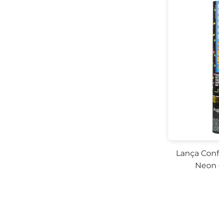
-29%
-
Lança Conf
Neon 