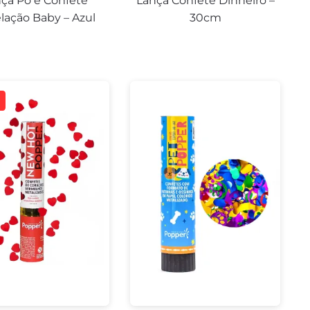
ça Pó e Confete
Lança Confete Dinheiro –
lação Baby – Azul
30cm