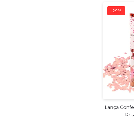
-29%
Lança Confe
– Ro