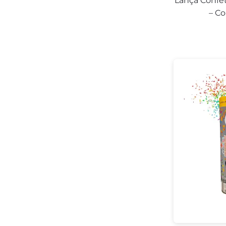
Lança Confe
– Co