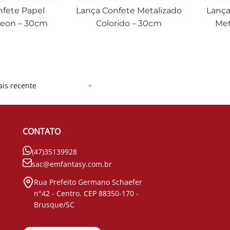
nfete Papel
Lança Confete Metalizado
Lança
Neon – 30cm
Colorido – 30cm
Met
CONTATO
(47)35139928
sac@emfantasy.com.br
Rua Prefeito Germano Schaefer
n°42 - Centro. CEP 88350-170 -
Brusque/SC