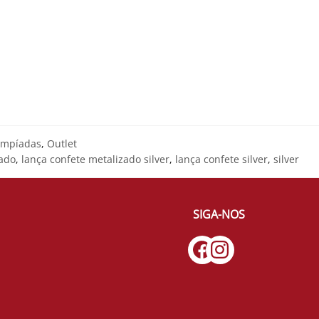
impíadas
,
Outlet
rado
,
lança confete metalizado silver
,
lança confete silver
,
silver
SIGA-NOS