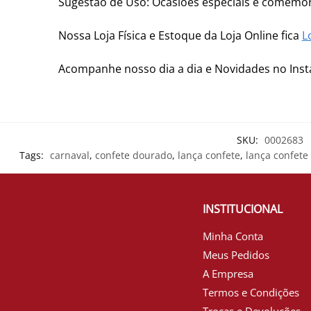
Sugestão de Uso: Ocasiões especiais e comemor
Nossa Loja Física e Estoque da Loja Online fica
L
Acompanhe nosso dia a dia e Novidades no In
SKU:
0002683
Tags:
carnaval
,
confete dourado
,
lança confete
,
lança confete
INSTITUCIONAL
Minha Conta
Meus Pedidos
A Empresa
Termos e Condições