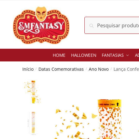
Skip
Skip
to
to
navigation
content
Pesquisar
Pesquisar
por:
HOME
HALLOWEEN
FANTASIAS
A
Início
Datas Comemorativas
Ano Novo
Lança Confe
/
/
/