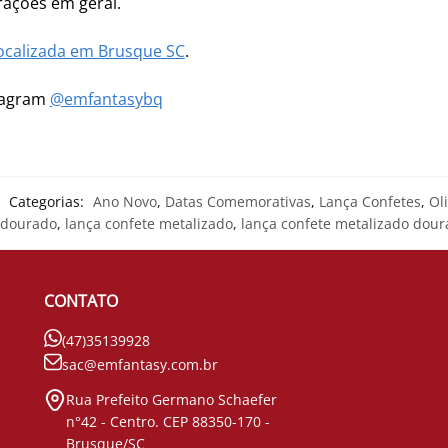
ações em geral.
ocalizada em Brusque SC
.
stagram
@emfantasybq
Categorias:
Ano Novo
,
Datas Comemorativas
,
Lança Confetes
,
Ol
 dourado
,
lança confete metalizado
,
lança confete metalizado dou
CONTATO
(47)35139928
sac@emfantasy.com.br
Rua Prefeito Germano Schaefer
n°42 - Centro. CEP 88350-170 -
Brusque/SC