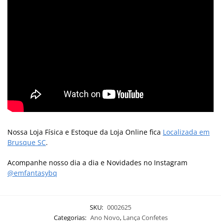
Nossa Loja Física e Estoque da Loja Online fica
Localizada em
Brusque SC
.
Acompanhe nosso dia a dia e Novidades no Instagram
@emfantasybq
SKU:
0002625
Categorias:
Ano Novo
,
Lança Confetes