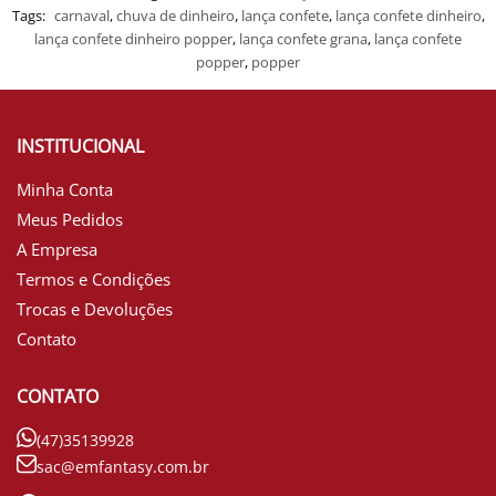
Tags:
carnaval
,
chuva de dinheiro
,
lança confete
,
lança confete dinheiro
,
lança confete dinheiro popper
,
lança confete grana
,
lança confete
popper
,
popper
INSTITUCIONAL
Minha Conta
Meus Pedidos
A Empresa
Termos e Condições
Trocas e Devoluções
Contato
CONTATO
(47)35139928
sac@emfantasy.com.br