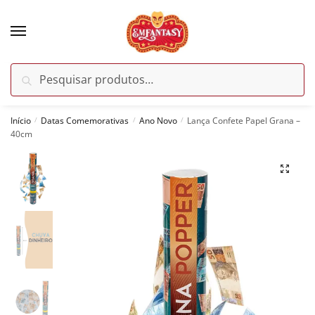
Skip
Skip
to
to
navigation
content
Pesquisar
Pesquisar
por:
Início
Datas Comemorativas
Ano Novo
Lança Confete Papel Grana –
/
/
/
40cm