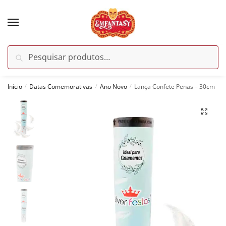
Skip
Skip
to
to
navigation
content
Pesquisar
Pesquisar
por:
Início
Datas Comemorativas
Ano Novo
Lança Confete Penas – 30cm
/
/
/