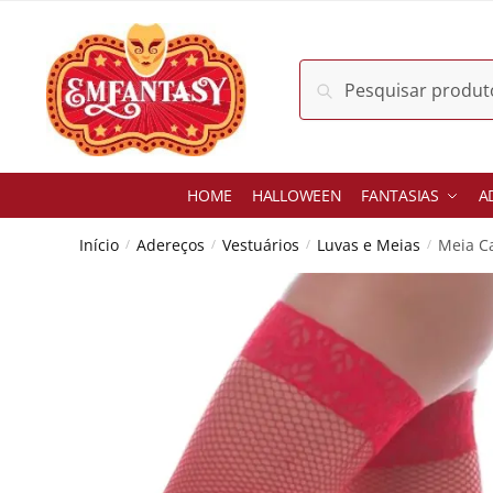
Skip
Skip
to
to
navigation
content
Pesquisar
Pesquisar
por:
HOME
HALLOWEEN
FANTASIAS
A
Início
Adereços
Vestuários
Luvas e Meias
Meia Ca
/
/
/
/