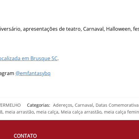
niversário, apresentações de teatro, Carnaval, Halloween, fes
ocalizada em Brusque SC
.
stagram
@emfantasybq
VERMELHO
Categorias:
Adereços
,
Carnaval
,
Datas Comemorativa
/8
,
meia arrastão
,
meia calça
,
Meia calça arrastão
,
meia calça femi
CONTATO