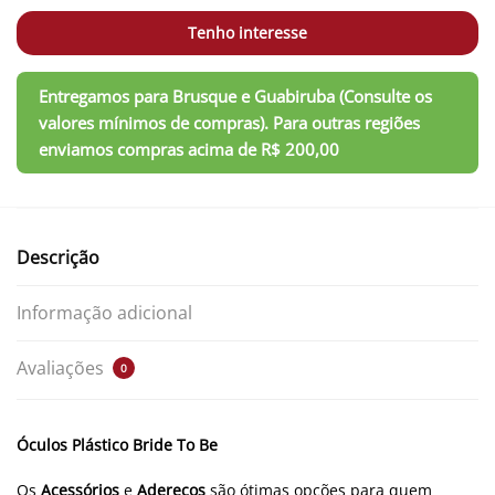
Tenho interesse
Descrição
Informação adicional
Avaliações
0
Óculos Plástico Bride To Be
Os
Acessórios
e
Adereços
são ótimas opções para quem