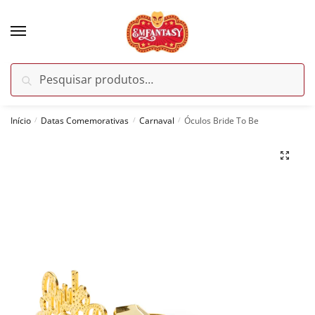
Skip
Skip
to
to
navigation
content
Pesquisar
Pesquisar
por:
Início
Datas Comemorativas
Carnaval
Óculos Bride To Be
/
/
/