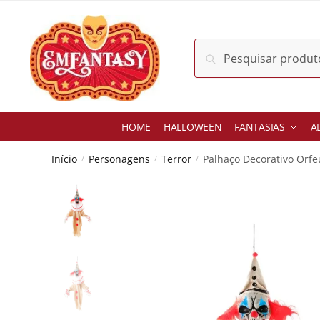
Skip
Skip
to
to
navigation
content
Pesquisar
Pesquisar
por:
HOME
HALLOWEEN
FANTASIAS
A
Início
Personagens
Terror
Palhaço Decorativo Orf
/
/
/