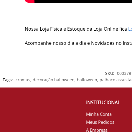
Nossa Loja Física e Estoque da Loja Online fica
L
Acompanhe nosso dia a dia e Novidades no In
SKU:
000378
Tags:
cromus
,
decoração halloween
,
halloween
,
palhaço assusta
INSTITUCIONAL
Minha Conta
Meus Pedidos
A Empresa