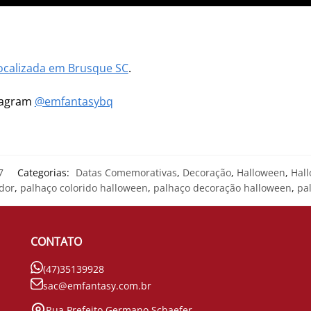
ocalizada em Brusque SC
.
stagram
@emfantasybq
7
Categorias:
Datas Comemorativas
,
Decoração
,
Halloween
,
Hal
dor
,
palhaço colorido halloween
,
palhaço decoração halloween
,
pa
CONTATO
(47)35139928
sac@emfantasy.com.br
Rua Prefeito Germano Schaefer