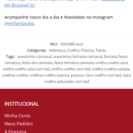
em Brusque SC
.
Acompanhe nosso dia a dia e Novidades no Instagram
@emfantasybq
SKU:
0003980-azul
Categorias:
Adereços
,
Coelho
,
Páscoa
,
Tiaras
Tags:
acessorios carnaval
,
acessorios fantasia carnaval
,
fantasia festa
tematica
,
festa dos animais
,
festa tematica animais
,
orelha coelho azul
,
orelha coelho azul com led
,
orelha coelho com led
,
orelha coelho vazada
,
orelhas coelho
,
orelhas coelho pascoa
,
pascoa
,
tiara coelho com led
,
tiara
coelho peluciado com led
INSTITUCIONAL
Minha Conta
Meus Pedidos
A Empresa