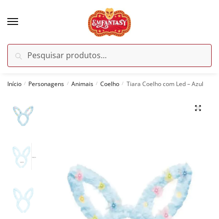
Skip
Skip
to
to
navigation
content
Pesquisar
Pesquisar
por:
Início
Personagens
Animais
Coelho
Tiara Coelho com Led – Azul
/
/
/
/