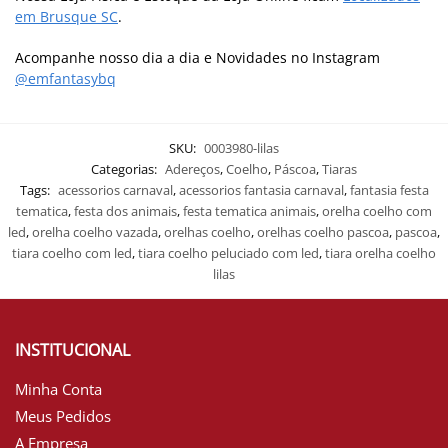
em Brusque SC
.
Acompanhe nosso dia a dia e Novidades no Instagram
@emfantasybq
SKU:
0003980-lilas
Categorias:
Adereços
,
Coelho
,
Páscoa
,
Tiaras
Tags:
acessorios carnaval
,
acessorios fantasia carnaval
,
fantasia festa
tematica
,
festa dos animais
,
festa tematica animais
,
orelha coelho com
led
,
orelha coelho vazada
,
orelhas coelho
,
orelhas coelho pascoa
,
pascoa
,
tiara coelho com led
,
tiara coelho peluciado com led
,
tiara orelha coelho
lilas
INSTITUCIONAL
Minha Conta
Meus Pedidos
A Empresa