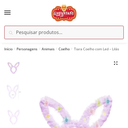
Skip
Skip
to
to
navigation
content
Pesquisar
Pesquisar
por:
Início
Personagens
Animais
Coelho
Tiara Coelho com Led – Lilás
/
/
/
/