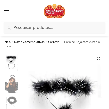
Skip
Skip
to
to
navigation
content
Pesquisar
Pesquisar
por:
Início
Datas Comemorativas
Carnaval
Tiara de Anjo com Auréola –
/
/
/
Preta