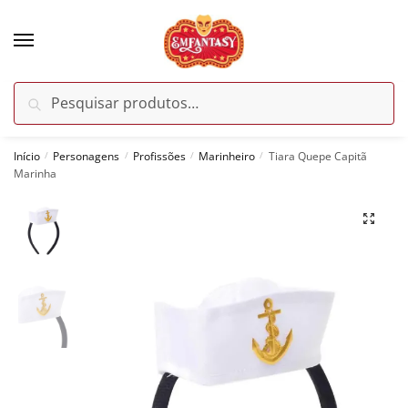
Skip
Skip
to
to
navigation
content
Pesquisar
Pesquisar
por:
Início
Personagens
Profissões
Marinheiro
Tiara Quepe Capitã
/
/
/
/
Marinha