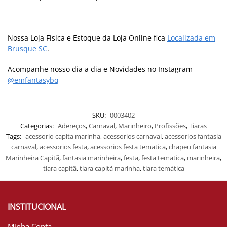
Nossa Loja Física e Estoque da Loja Online fica
Localizada em
Brusque SC
.
Acompanhe nosso dia a dia e Novidades no Instagram
@emfantasybq
SKU:
0003402
Categorias:
Adereços
,
Carnaval
,
Marinheiro
,
Profissões
,
Tiaras
Tags:
acessorio capita marinha
,
acessorios carnaval
,
acessorios fantasia
carnaval
,
acessorios festa
,
acessorios festa tematica
,
chapeu fantasia
Marinheira Capitã
,
fantasia marinheira
,
festa
,
festa tematica
,
marinheira
,
tiara capitã
,
tiara capitã marinha
,
tiara temática
INSTITUCIONAL
Minha Conta