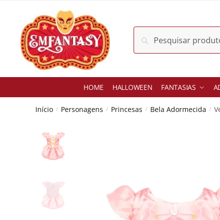
Skip
Skip
to
to
navigation
content
Pesquisar
Pesquisar
por:
HOME
HALLOWEEN
FANTASIAS
A
Início
Personagens
Princesas
Bela Adormecida
V
/
/
/
/