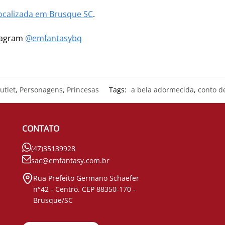
ocalizada em Brusque SC
.
stagram
@emfantasybq
utlet
,
Personagens
,
Princesas
Tags:
a bela adormecida
,
conto d
CONTATO
(47)35139928
sac@emfantasy.com.br
Rua Prefeito Germano Schaefer
n°42 - Centro. CEP 88350-170 -
Brusque/SC