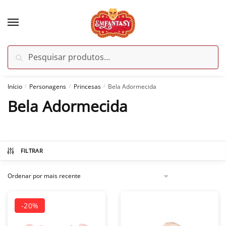
Skip
Skip
to
to
navigation
content
Pesquisar
Pesquisar
por:
Início
Personagens
Princesas
Bela Adormecida
/
/
/
Bela Adormecida
-20%
FILTRAR