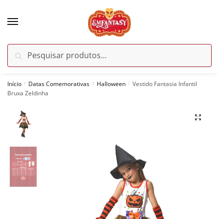
Skip
Skip
to
to
navigation
content
Pesquisar
Pesquisar
por:
Início
Datas Comemorativas
Halloween
Vestido Fantasia Infantil
/
/
/
Bruxa Zeldinha