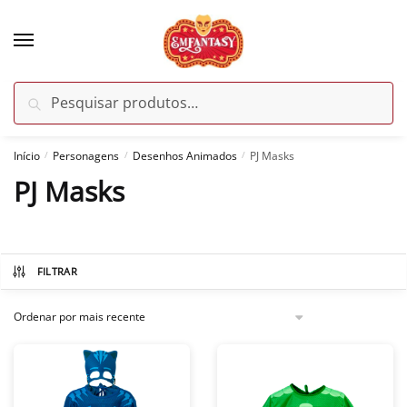
Skip
Skip
to
to
navigation
content
Pesquisar
Pesquisar
por:
Início
Personagens
Desenhos Animados
PJ Masks
/
/
/
PJ Masks
FILTRAR