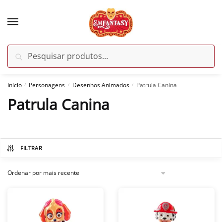
Skip
Skip
to
to
navigation
content
Pesquisar
Pesquisar
por:
Início
Personagens
Desenhos Animados
Patrula Canina
/
/
/
Patrula Canina
FILTRAR