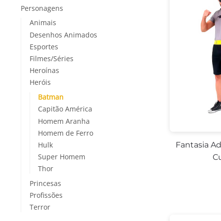
Personagens
Animais
Desenhos Animados
Esportes
Filmes/Séries
Heroínas
Heróis
Batman
-
Capitão América
Homem Aranha
Homem de Ferro
Hulk
Fantasia A
Super Homem
C
Thor
Princesas
Profissões
Terror