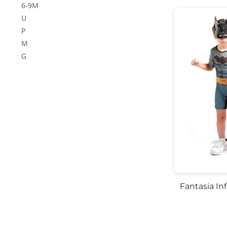
6-9M
U
P
M
G
Fantasia In