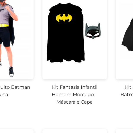
4%
dulto Batman
Kit Fantasia Infantil
Kit
urta
Homem Morcego –
Batm
Máscara e Capa