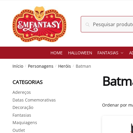
Skip
Skip
to
to
navigation
content
Pesquisar
Pesquisar
por:
HOME
HALLOWEEN
FANTASIAS
A
Início
Personagens
Heróis
Batman
/
/
/
Batm
CATEGORIAS
Adereços
Datas Comemorativas
Decoração
Fantasias
Maquiagens
Outlet