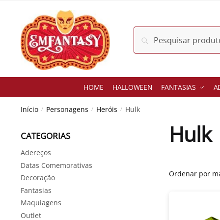
Skip
Skip
to
to
navigation
content
Pesquisar
Pesquisar
por:
HOME
HALLOWEEN
FANTASIAS
A
Início
Personagens
Heróis
Hulk
/
/
/
Hulk
CATEGORIAS
Adereços
Datas Comemorativas
Decoração
Fantasias
Maquiagens
Outlet