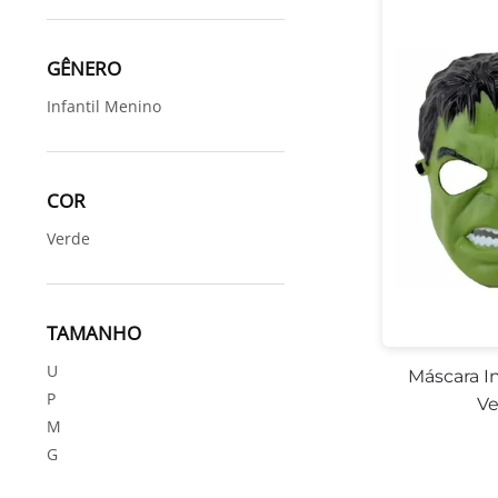
GÊNERO
Infantil Menino
COR
Verde
TAMANHO
U
Máscara In
P
Ve
M
G