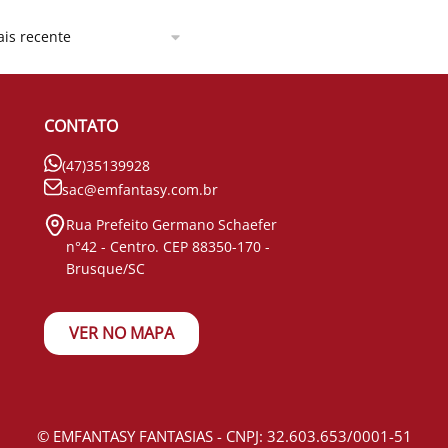
CONTATO
(47)35139928
sac@emfantasy.com.br
Rua Prefeito Germano Schaefer
n°42 - Centro. CEP 88350-170 -
Brusque/SC
VER NO MAPA
© EMFANTASY FANTASIAS - CNPJ: 32.603.653/0001-51