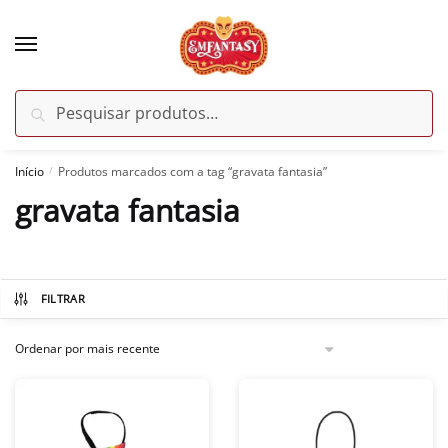
Skip
Skip
to
to
navigation
content
Pesquisar
Pesquisar
por:
Início
Produtos marcados com a tag “gravata fantasia”
/
gravata fantasia
FILTRAR