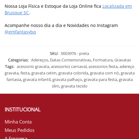
Nossa Loja Física e Estoque da Loja Online fica
Localizada em
Brusque SC
.
Acompanhe nosso dia a dia e Novidades no Instagram
@emfantasybq
SKU:
0003976 - preta
Categorias:
Adereços
,
Datas Comemorativas
,
Formatura
,
Gravatas
Tags:
acessorio gravata
,
acessorios carnaval
,
acessorios festa
,
adereço
gravata
,
festa
,
gravata cetim
,
gravata colorida
,
gravata com nó
,
gravata
fantasia
,
gravata infantil
,
gravata palhaço
,
gravata para festa
,
gravata
slim
,
gravata tecido
INSTITUCIONAL
Minha Conta
Meus Pedidos
A Empresa