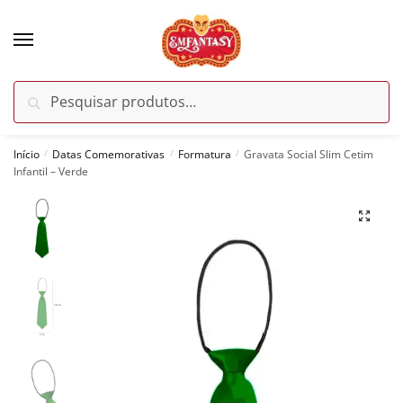
Skip
Skip
to
to
navigation
content
Pesquisar
Pesquisar
por:
Início
Datas Comemorativas
Formatura
Gravata Social Slim Cetim
/
/
/
Infantil – Verde