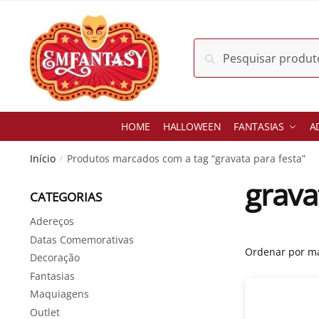
Skip
Skip
to
to
navigation
content
Pesquisar
Pesquisar
por:
HOME
HALLOWEEN
FANTASIAS
A
Início
Produtos marcados com a tag “gravata para festa”
/
grava
CATEGORIAS
Adereços
Datas Comemorativas
Decoração
Fantasias
Maquiagens
Outlet