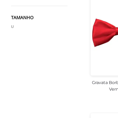
TAMANHO
U
Gravata Bor
Ver