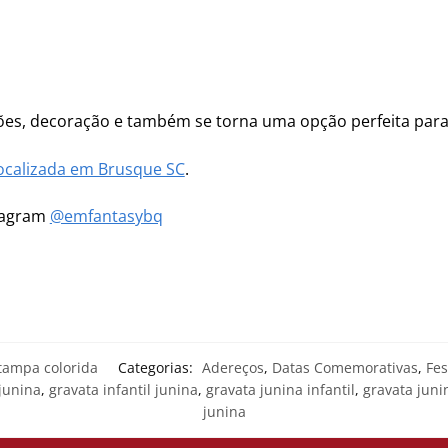
ões, decoração e também se torna uma opção perfeita para s
ocalizada em Brusque SC
.
stagram
@emfantasybq
tampa colorida
Categorias:
Adereços
,
Datas Comemorativas
,
Fes
 junina
,
gravata infantil junina
,
gravata junina infantil
,
gravata juni
junina