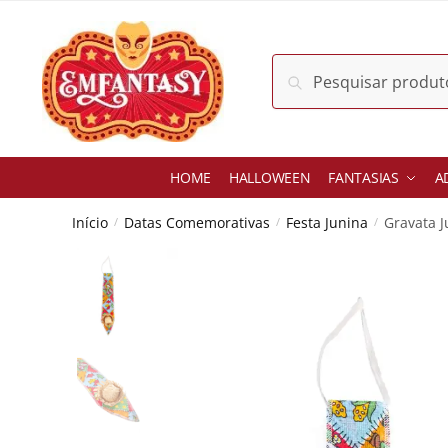
Skip
Skip
to
to
navigation
content
Pesquisar
Pesquisar
por:
HOME
HALLOWEEN
FANTASIAS
A
Início
Datas Comemorativas
Festa Junina
Gravata 
/
/
/