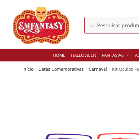
Skip
Skip
to
to
navigation
content
Pesquisar
Pesquisar
por:
HOME
HALLOWEEN
FANTASIAS
A
Início
Datas Comemorativas
Carnaval
Kit Óculos F
/
/
/