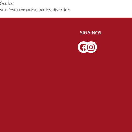
Óculos
sta
,
festa tematica
,
oculos divertido
SIGA-NOS