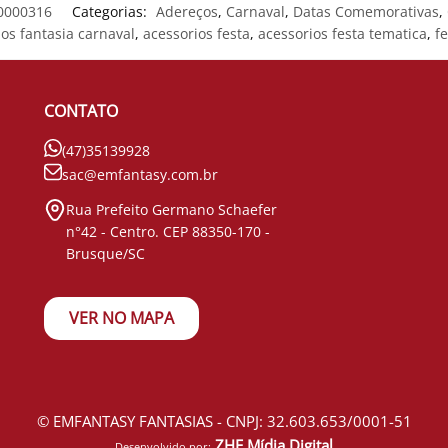
0000316
Categorias:
Adereços
,
Carnaval
,
Datas Comemorativas
,
os fantasia carnaval
,
acessorios festa
,
acessorios festa tematica
,
fe
CONTATO
(47)35139928
sac@emfantasy.com.br
Rua Prefeito Germano Schaefer
n°42 - Centro. CEP 88350-170 -
Brusque/SC
VER NO MAPA
© EMFANTASY FANTASIAS - CNPJ: 32.603.653/0001-51
ZHF Mídia Digital
Desenvolvido por: